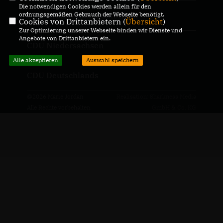
Die notwendigen Cookies werden allein für den
ordnungsgemäßen Gebrauch der Webseite benötigt.
CDU Kreisverband Osterholz
Cookies von Drittanbietern (
Übersicht
)
Zur Optimierung unserer Webseite binden wir Dienste und
Angebote von Drittanbietern ein.
CDU Niedersachsen
Alle akzeptieren
Auswahl speichern
CDU Deutschlands
@2026 Marie Jordan
Realisation: Sharkness Media
Alle Rechte vorbehalten.
GmbH & Co. KG