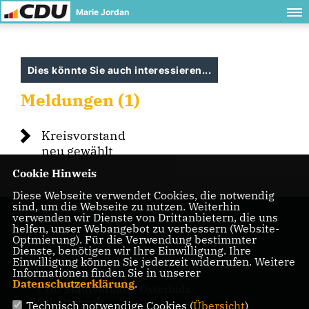
Marie Jordan
Dies könnte Sie auch interessieren...
Meldungen (1)
Kreisvorstand
neu gewählt
Cookie Hinweis
Diese Webseite verwendet Cookies, die notwendig
sind, um die Webseite zu nutzen. Weiterhin
verwenden wir Dienste von Drittanbietern, die uns
helfen, unser Webangebot zu verbessern (Website-
Optmierung). Für die Verwendung bestimmter
Dienste, benötigen wir Ihre Einwilligung. Ihre
Einwilligung können Sie jederzeit widerrufen. Weitere
IMPRESSUM
DATENSCHUTZ
KONTAKT
Informationen finden Sie in unserer
Datenschutzerklärung
.
CDU Stadtverband Osterholz-
Scharmbeck
Technisch notwendige Cookies (
Übersicht
)