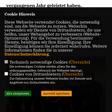
vergangenen Jahr geleistet haben.
Cookie Hinweis
Etwas Besinderes waren die Ehrungen für
Diese Webseite verwendet Cookies, die notwendig
50 Jahre Engagement in der Ortsfeuerwehr
sind, um die Webseite zu nutzen. Weiterhin
verwenden wir Dienste von Drittanbietern, die uns
– ein halbes Jahrhundert gelebtes Ehrenamt.
helfen, unser Webangebot zu verbessern (Website-
Optmierung). Für die Verwendung bestimmter
Zudem wurden zahlreiche Beförderungen
Dienste, benötigen wir Ihre Einwilligung. Ihre
sowie die neuen Dienstgrade verliehen.
Einwilligung können Sie jederzeit widerrufen. Weitere
Informationen finden Sie in unserer
Datenschutzerklärung
.
Technisch notwendige Cookies (
Übersicht
)
Die notwendigen Cookies werden allein für den
ordnungsgemäßen Gebrauch der Webseite benötigt.
Cookies von Drittanbietern (
Übersicht
)
Zur Optimierung unserer Webseite binden wir Dienste und
Angebote von Drittanbietern ein.
Alle akzeptieren
Auswahl speichern