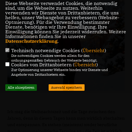
Diese Webseite verwendet Cookies, die notwendig
sind, um die Webseite zu nutzen. Weiterhin
verwenden wir Dienste von Drittanbietern, die uns
helfen, unser Webangebot zu verbessern (Website-
Optmierung). Für die Verwendung bestimmter
Dienste, benötigen wir Ihre Einwilligung. Ihre
Einwilligung können Sie jederzeit widerrufen. Weitere
Informationen finden Sie in unserer
Datenschutzerklärung
.
Technisch notwendige Cookies (
Übersicht
)
Die notwendigen Cookies werden allein für den
ordnungsgemäßen Gebrauch der Webseite benötigt.
Cookies von Drittanbietern (
Übersicht
)
Zur Optimierung unserer Webseite binden wir Dienste und
Angebote von Drittanbietern ein.
Alle akzeptieren
Auswahl speichern
Ich mag die Weihnachtszeit und die Tage zwischen den
Jahren, denn in diesen Tagen kann man wirklich abschalten
und entspannen. Es stehen (meistens) weder berufliche
noch kommunalpolitische Termine an - die Zeit ist wirklich