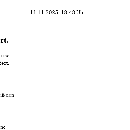
11.11.2025, 18:48 Uhr
rt.
t und
ert,
eiß den
ine