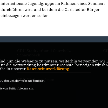
internationale Jugendgruppe im Rahmen eines Seminars
durchführen wird und bei dem die Garlstedter Bürger
einbezogen werden sollen.
CDU Stadtverband Osterholz-
CD
Scharmbeck
nd, um die Webseite zu nutzen. Weiterhin verwenden wir Di
r die Verwendung bestimmter Dienste, benötigen wir Ihre 
CDU Kreisverband Osterholz
 Sie in unserer
Datenschutzerklärung
.
CDU Niedersachsen
Gebrauch der Webseite benötigt.
e von Drittanbietern ein.