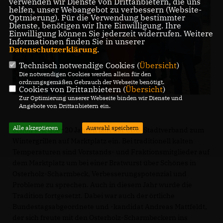
verwenden wir Dienste von Drittanbietern, die uns
helfen, unser Webangebot zu verbessern (Website-
Optmierung). Für die Verwendung bestimmter
Dienste, benötigen wir Ihre Einwilligung. Ihre
Einwilligung können Sie jederzeit widerrufen. Weitere
Informationen finden Sie in unserer
Datenschutzerklärung
.
Technisch notwendige Cookies (
Übersicht
)
Die notwendigen Cookies werden allein für den
ordnungsgemäßen Gebrauch der Webseite benötigt.
Cookies von Drittanbietern (
Übersicht
)
Zur Optimierung unserer Webseite binden wir Dienste und
Angebote von Drittanbietern ein.
Alle akzeptieren
Auswahl speichern
Schon seit über 20 Jahren lädt der CDU-Stadtverband zum
Wintergrillen auf Marktplatz ein. Bei traditionell kalten
Temperaturen sind Vorstands- und Fraktionsmitglieder auf
dem Marktplatz um bei einer Bratwurst über Schönes in
Osterholz-Scharmbeck, Verbesserungspotenzial und
Probleme zu sprechen. Auch in diesem Jahr wurde die
Tradition fortgesetzt. Dabei war auch der örtliche
Bundestagsabgeordnete und -kandidat Andreas Mattfeldt,
der sich freute mit den Osterholz-Scharmbeckern ins