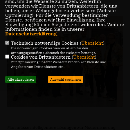
sind, um die Webseite zu nutzen. Weiterhin
Aktivitäten beantragt.
verwenden wir Dienste von Drittanbietern, die uns
helfen, unser Webangebot zu verbessern (Website-
Optmierung). Für die Verwendung bestimmter
Dienste, benötigen wir Ihre Einwilligung. Ihre
Einwilligung können Sie jederzeit widerrufen. Weitere
Informationen finden Sie in unserer
Datenschutzerklärung
.
Technisch notwendige Cookies (
Übersicht
)
Die notwendigen Cookies werden allein für den
ordnungsgemäßen Gebrauch der Webseite benötigt.
Cookies von Drittanbietern (
Übersicht
)
Zur Optimierung unserer Webseite binden wir Dienste und
Angebote von Drittanbietern ein.
Alle akzeptieren
Auswahl speichern
Man müsse intelligentere Lösungen zur Modernisierung