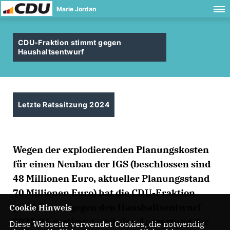
Marie Jordan
CDU-Fraktion stimmt gegen
Haushaltsentwurf
Letzte Ratssitzung 2024
Wegen der explodierenden Planungskosten
für einen Neubau der IGS (beschlossen sind
48 Millionen Euro, aktueller Planungsstand
70 Millionen Euro) hat die CDU-Fraktion
geschlossen gegen den Haushaltsentwurf
Cookie Hinweis
2025-26 gestimmt und eine Aussetzung der
Diese Webseite verwendet Cookies, die notwendig