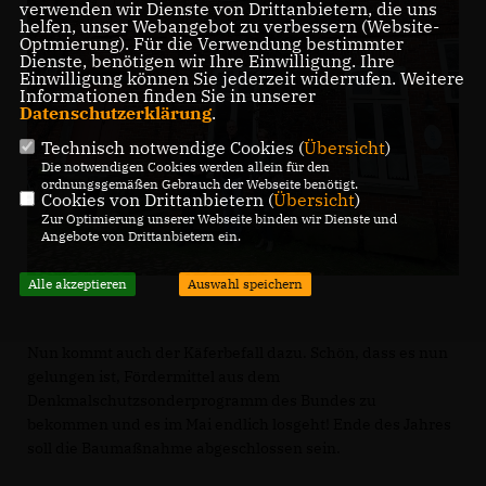
verwenden wir Dienste von Drittanbietern, die uns
helfen, unser Webangebot zu verbessern (Website-
Optmierung). Für die Verwendung bestimmter
Dienste, benötigen wir Ihre Einwilligung. Ihre
Einwilligung können Sie jederzeit widerrufen. Weitere
Informationen finden Sie in unserer
Datenschutzerklärung
.
Technisch notwendige Cookies (
Übersicht
)
Die notwendigen Cookies werden allein für den
ordnungsgemäßen Gebrauch der Webseite benötigt.
Cookies von Drittanbietern (
Übersicht
)
Zur Optimierung unserer Webseite binden wir Dienste und
Angebote von Drittanbietern ein.
Alle akzeptieren
Auswahl speichern
Nun kommt auch der Käferbefall dazu. Schön, dass es nun
gelungen ist, Fördermittel aus dem
Denkmalschutzsonderprogramm des Bundes zu
bekommen und es im Mai endlich losgeht! Ende des Jahres
soll die Baumaßnahme abgeschlossen sein.