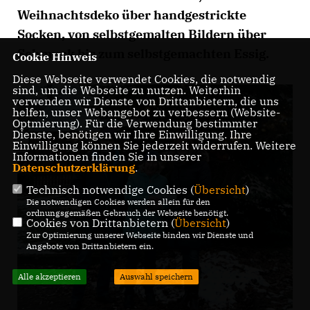
Weihnachtsdeko über handgestrickte
Socken, von selbstgemalten Bildern über
Schmuck bis zum selbstgemachten Essig.
Cookie Hinweis
Diese Webseite verwendet Cookies, die notwendig
sind, um die Webseite zu nutzen. Weiterhin
verwenden wir Dienste von Drittanbietern, die uns
helfen, unser Webangebot zu verbessern (Website-
Optmierung). Für die Verwendung bestimmter
Dienste, benötigen wir Ihre Einwilligung. Ihre
Einwilligung können Sie jederzeit widerrufen. Weitere
Informationen finden Sie in unserer
Datenschutzerklärung
.
Technisch notwendige Cookies (
Übersicht
)
Die notwendigen Cookies werden allein für den
ordnungsgemäßen Gebrauch der Webseite benötigt.
Cookies von Drittanbietern (
Übersicht
)
Zur Optimierung unserer Webseite binden wir Dienste und
Angebote von Drittanbietern ein.
Alle akzeptieren
Auswahl speichern