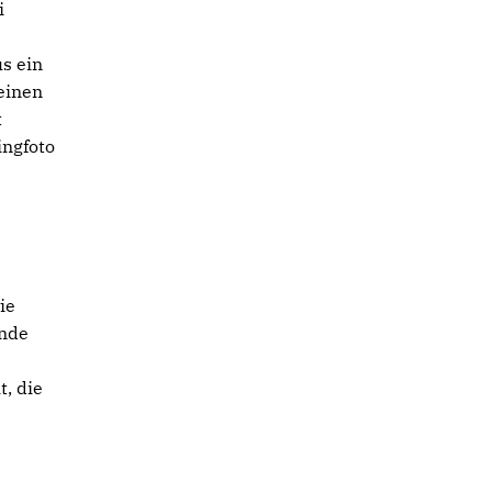
i
s ein
 einen
t
ingfoto
ie
ende
t, die