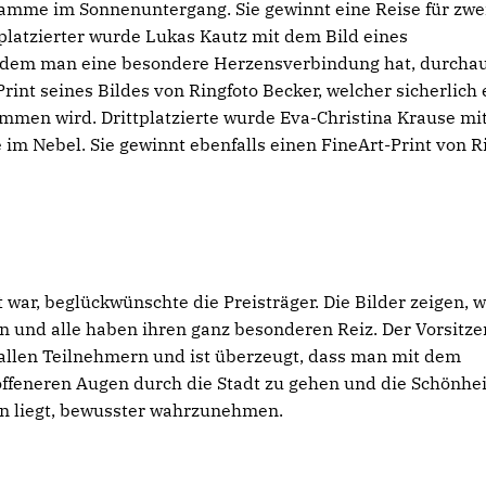
Hamme im Sonnenuntergang. Sie gewinnt eine Reise für zwe
platzierter wurde Lukas Kautz mit dem Bild eines
 zu dem man eine besondere Herzensverbindung hat, durchau
rint seines Bildes von Ringfoto Becker, welcher sicherlich
men wird. Drittplatzierte wurde Eva-Christina Krause mi
m Nebel. Sie gewinnt ebenfalls einen FineArt-Print von R
 war, beglückwünschte die Preisträger. Die Bilder zeigen, w
ann und alle haben ihren ganz besonderen Reiz. Der Vorsitz
 allen Teilnehmern und ist überzeugt, dass man mit dem
offeneren Augen durch die Stadt zu gehen und die Schönhei
en liegt, bewusster wahrzunehmen.