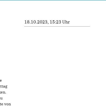
18.10.2023, 15:23 Uhr
te
ttag
ken.
zu
te von