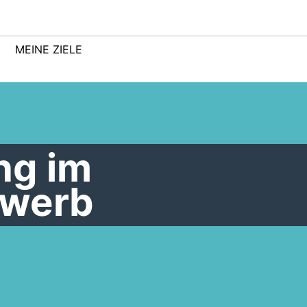
MEINE ZIELE
ng im
ewerb