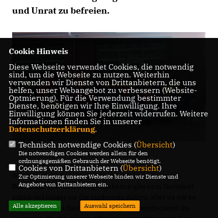
und Unrat zu befreien.
Cookie Hinweis
Diese Webseite verwendet Cookies, die notwendig
sind, um die Webseite zu nutzen. Weiterhin
verwenden wir Dienste von Drittanbietern, die uns
helfen, unser Webangebot zu verbessern (Website-
Optmierung). Für die Verwendung bestimmter
Dienste, benötigen wir Ihre Einwilligung. Ihre
Einwilligung können Sie jederzeit widerrufen. Weitere
Informationen finden Sie in unserer
Datenschutzerklärung
.
Technisch notwendige Cookies (
Übersicht
)
Die notwendigen Cookies werden allein für den
ordnungsgemäßen Gebrauch der Webseite benötigt.
Cookies von Drittanbietern (
Übersicht
)
Vorsitzender Arne Nestler freute sich über die gute
Zur Optimierung unserer Webseite binden wir Dienste und
Angebote von Drittanbietern ein.
Resonanz: „Die Dorfreinigungskation gibt es in Garlstedt
schon viel länger als die stadtweite Aktion, aber da wir es
Alle akzeptieren
Auswahl speichern
gut finden, dass dies nunmehr fast flächendeckend im