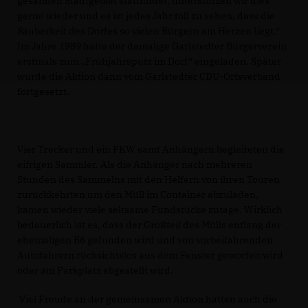
gesamten Stadtgebiet stattfindet, unterstützen wir dies
gerne wieder und es ist jedes Jahr toll zu sehen, dass die
Sauberkeit des Dorfes so vielen Bürgern am Herzen liegt.“
Im Jahre 1989 hatte der damalige Garlstedter Bürgerverein
erstmals zum „Frühjahrsputz im Dorf“ eingeladen. Später
wurde die Aktion dann vom Garlstedter CDU-Ortsverband
fortgesetzt.
Vier Trecker und ein PKW samt Anhängern begleiteten die
eifrigen Sammler. Als die Anhänger nach mehreren
Stunden des Sammelns mit den Helfern von ihren Touren
zurückkehrten um den Müll im Container abzuladen,
kamen wieder viele seltsame Fundstücke zutage. Wirklich
bedauerlich ist es, dass der Großteil des Mülls entlang der
ehemaligen B6 gefunden wird und von vorbeifahrenden
Autofahrern rücksichtslos aus dem Fenster geworfen wird
oder am Parkplatz abgestellt wird.
Viel Freude an der gemeinsamen Aktion hatten auch die