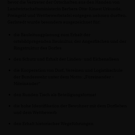
bevor die Vertreter der Ortschaften aus den Händen von
Landwirtschaftsministerin Barbara Otte-Kinast Urkunde,
Preisgeld und Wettbewerbstafel entgegen nehmen durften.
Garlstedt wurde besonders ausgezeichnet für:
die Bauleitungplanung zum Erhalt der
ortsbildprägenden Baukultur, der Angerflächen und der
Ringstruktur des Dorfes
den Schutz und Erhalt der Linden- und Eichenalleen
die Kooperation von Dorf, Vereinen und Logistikschule
der Bundeswehr unter dem Motto: „Füreinander –
Miteinander“
den Runden Tisch als Beteiligungsformat
die hohe Identifikation der Bewohner mit dem Dorfleben
und dem Wettbewerb
den Erhalt historischer Wegeführungen